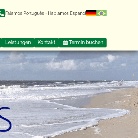
Falamos Português • Hablamos Español
Leistungen
Kontakt
Termin buchen
etik
Kontakt
Preislisten
Impressum
ereskosmetik
Datenschutz
Disclaimer