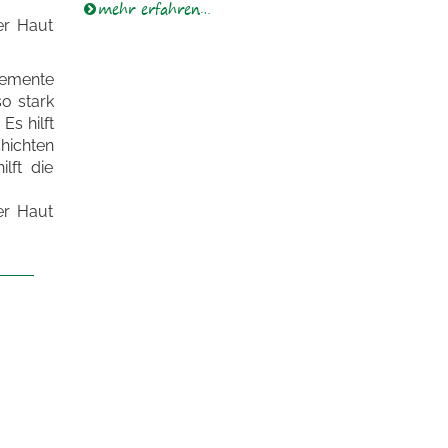
mehr erfahren…
er Haut
lemente
so stark
Es hilft
chichten
lft die
er Haut