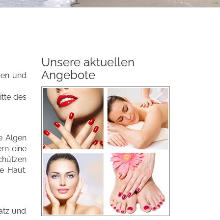
Unsere aktuellen
Angebote
den und
tte des
ie Algen
ern eine
chützen
ie Haut.
atz und