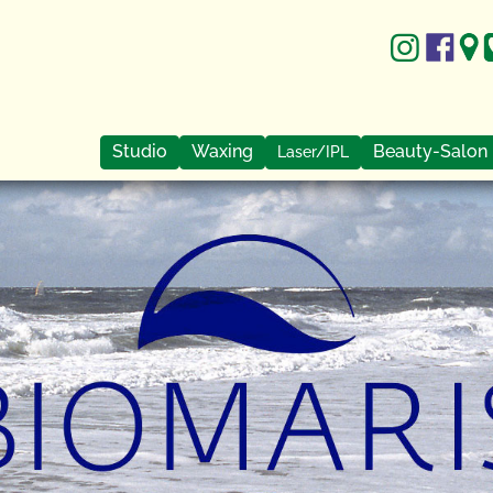
Studio
Waxing
Beauty-Salon
Laser/IPL
Bilder
Brazilian Waxing
Kosm
About me
FAQ
Biomaris® Me
Jobs